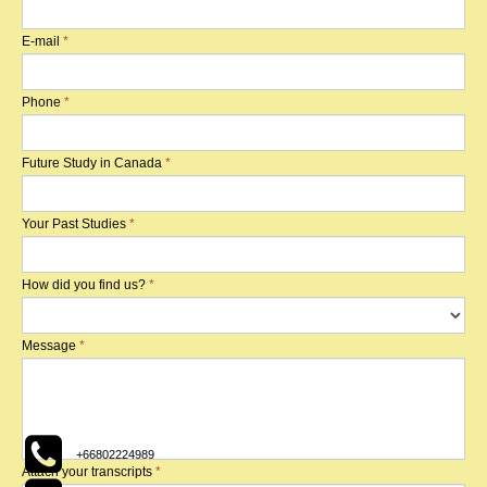
E-mail
*
Phone
*
Future Study in Canada
*
Your Past Studies
*
How did you find us?
*
Message
*

+66802224989
Attach your transcripts
*