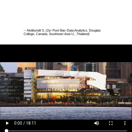
-- Netibundit S. (
2yr Post-Bac-Data Analytics, Douglas
College, Canada;
Southeast Asia U., Thailand)