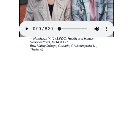
-- Natchaya Y. (1+1:PDC, Health and Human
Services/Cert, MOA & UC,
Bow ValleyCollege, Canada; Chulalongkorn U.,
Thailand)